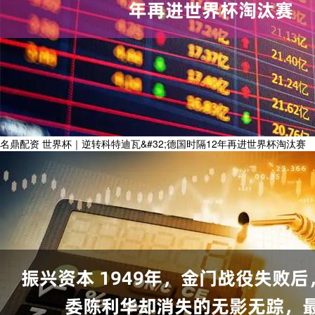
名鼎配资 世界杯｜逆转科特迪瓦&#32;德国时隔12年再进世界杯淘汰赛