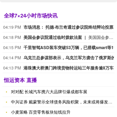
全球7×24小时市场快讯
04:10 PM
东方电气集团党组：坚决拥
04:02 PM
7月高频数据折射经济向新向好
记者8日从国家发展改革委国家信息中心了解到，7月份，多领域高频数据平稳向好，线下消费稳步增长，投资结构不断优化，市场资本主动布局新质生产力相关赛道，创新活力持续迸发。线下消费大数据显示，7月各类消费支付金额同比增长2.2%，增速比上月提高0.8个百分点。其中，家用电器与音像器材类支付金额同比增长8.5%，增速比上月提高10.9个百分点。反映中小商户经营状况的“收钱吧”实体商业活力指数升至81.9，较上月提高3.1%。（新华社）
04:00 PM
市场消息：美国参议院通过临时拨款法案。
市场消息：美国参议院通过临时拨款
03:59 PM
水利部部署台风“白海豚”暴雨洪水防御工作
记者8日从水利部获悉，水利部7日下午举行专题会商，分析研判今年第13号台风“白海豚”发展态势及影响，系统安排部署台风暴雨洪水防御工作。记者了解到，台风“白海豚”具有登陆强度大、携带水汽足、影响范围广、持续时间长等突出特点。受其影响，预报8月8日至16日，浙闽地区及太湖、长江、淮河、黄河、海河、辽河等流域部分河流将出现明显涨水过程，部分中小河流可
03:49 PM
市场消息：美国参议院获得足够票数
恒运资本 直播
对对配 长城汽车携六大品牌引爆成都车展
中兴证券 戴蒙警示全球债务风险积聚，未来或将爆发债券危机
小麦策略 百货零售板块短线拉升