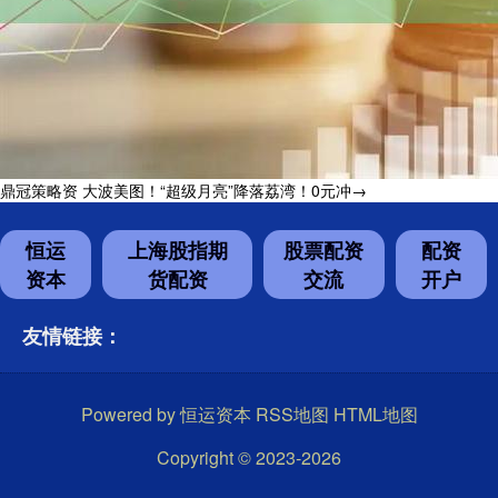
鼎冠策略资 大波美图！“超级月亮”降落荔湾！0元冲→
恒运
上海股指期
股票配资
配资
资本
货配资
交流
开户
友情链接：
Powered by
恒运资本
RSS地图
HTML地图
Copyright
© 2023-2026