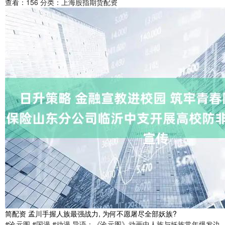
查看：
156
分类：
上海股指期货配资
简配资 孟川手握人族最强战力, 为何不愿屠尽全部妖族?
#沧元图 #国漫 #动漫 导语：《沧元图》动画中人族与妖族常年爆发边