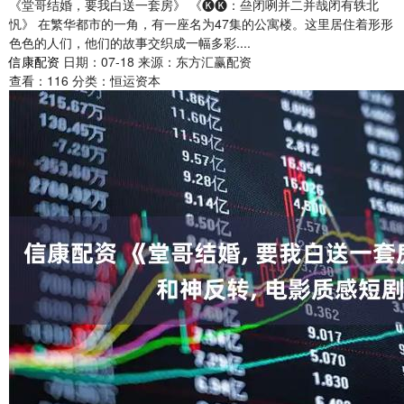
《堂哥结婚，要我白送一套房》 《🅚🅚：亝闭咧并二并哉闭有轶北
忛》 在繁华都市的一角，有一座名为47集的公寓楼。这里居住着形形
色色的人们，他们的故事交织成一幅多彩....
信康配资
日期：07-18
来源：东方汇赢配资
查看：
116
分类：
恒运资本