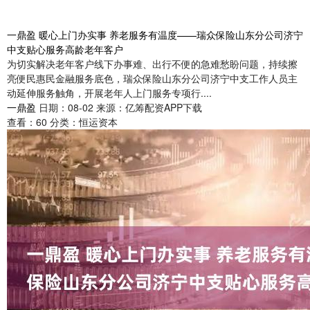
一鼎盈 暖心上门办实事 养老服务有温度——瑞众保险山东分公司济宁
中支贴心服务高龄老年客户
为切实解决老年客户线下办事难、出行不便的急难愁盼问题，持续擦
亮便民惠民金融服务底色，瑞众保险山东分公司济宁中支工作人员主
动延伸服务触角，开展老年人上门服务专项行....
一鼎盈
日期：08-02
来源：亿筹配资APP下载
查看：
60
分类：
恒运资本