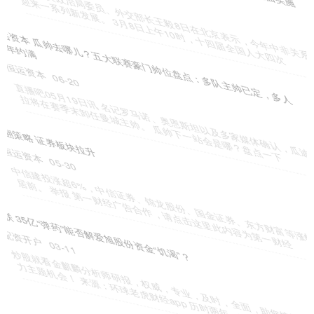
股票配资交流
07-26
全妹现在的状态，无疑是不少体育粉丝最关心的。 这个小姑娘在跳水
上实在是太有天赋了，她身上的硬成绩，让大家舍不得她这么快的
宏基资本 常州城建启动92亿公司债发行 利率180%-280%
配资开户
03-17
（原标题：常州城建启动9.2亿公司债发行 利率1.80%-2.80%） 观点
网讯：9月5日，常州市城市建设（集团）有限公
我要配资 世界杯&#32;|&#32;库拉索赢得世界杯第一分&#32;中国裁判
组执法
恒运资本
07-12
新华社美国堪萨斯城6月20日电（记者赵焱、董意行）厄瓜多尔队20
日使出浑身解数却依然无法攻破库拉索队大门，最终两队0:0
擒牛宝配资 同益股份控股股东质押约1420万股用于置换存量股权质押
恒运资本
03-17
（原标题：同益股份控股股东质押约1420万股用于置换存量股权质
押） 雷达财经 文|杨洋 编|李亦辉 9月5日，同益股份（