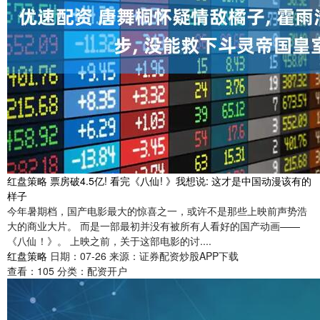
红盘策略 票房破4.5亿! 看完《八仙! 》我想说: 这才是中国动漫该有的
样子
今年暑期档，国产电影最大的惊喜之一，或许不是那些上映前声势浩
大的商业大片。 而是一部最初并没有被所有人看好的国产动画——
《八仙！》。 上映之前，关于这部电影的讨....
红盘策略
日期：07-26
来源：证券配资炒股APP下载
查看：
105
分类：
配资开户