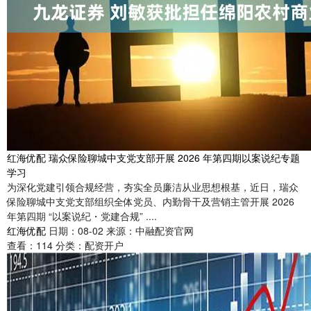
红海优配 瑞众保险聊城中支党支部开展 2026 年第四期以案说纪专题
学习
为深化党建引领合规经营，夯实全员廉洁从业思想根基，近日，瑞众
保险聊城中支党支部组织全体党员、内勤骨干及营销主管开展 2026
年第四期 “以案说纪・党建合规” ....
红海优配
日期：08-02
来源：中融配资官网
查看：
114
分类：
配资开户