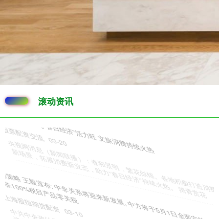
滚动资讯
富牛网 美银数据：机票价格居高不下，旅客出行意愿开始消退
配资开户
04-30
若将航空出行视作前瞻性经济指标，当前警报已然拉响。 航空出行需
求显现疲软：美国银行最新数据显示，自 “史诗之怒行动” 开
点点赢 告别婴儿肥尖下巴抢眼, 全红婵近况状态大好, 手办比本人还讨
喜